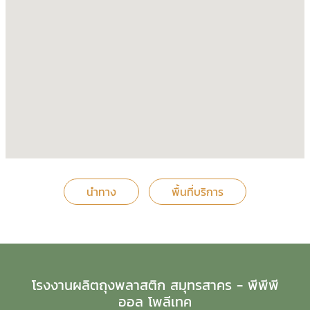
นำทาง
พื้นที่บริการ
โรงงานผลิตถุงพลาสติก สมุทรสาคร - พีพีพี
ออล โพลีเทค