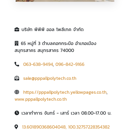
ผู้ผลิตถุงพลาสติก ราคาโรงงาน
บริษัท พีพีพี ออล โพลีเทค จำกัด
65 หมู่ที่ 3 ตำบลคอกกระบือ อำเภอเมือง
สมุทรสาคร สมุทรสาคร 74000
063-638-9494
,
096-842-9166
sale@pppallpolytech.co.th
https://pppallpolytech.yellowpages.co.th
,
www.pppallpolytech.co.th
เวลาทำการ จันทร์ - เสาร์ เวลา 08.00-17.00 น.
13.601890368604048, 100.32757228354382