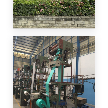
โรงงานผลิตถุงพลาสติกโพลี
แพค